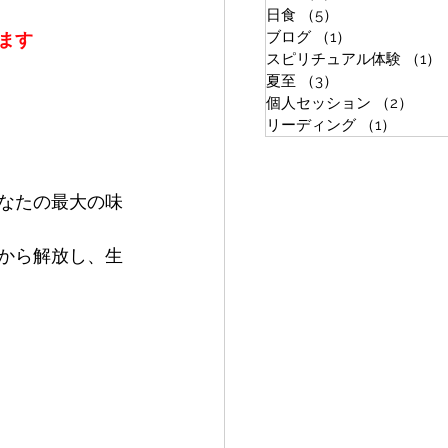
日食
（5）
5件の記事
ブログ
（1）
1件の記事
ます
スピリチュアル体験
（1）
夏至
（3）
3件の記事
個人セッション
（2）
2件
リーディング
（1）
1件の
なたの最大の味
から解放し、生