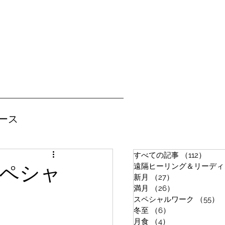
ース
すべての記事
（112）
112
遠隔ヒーリング＆リーディ
スペシャ
新月
（27）
27件の記事
満月
（26）
26件の記事
スペシャルワーク
（55）
冬至
（6）
6件の記事
月食
（4）
4件の記事