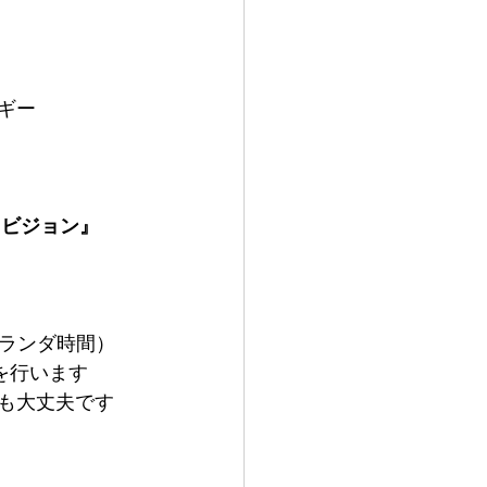
ギー
『ビジョン』
0（オランダ時間）
クを行います
も大丈夫です