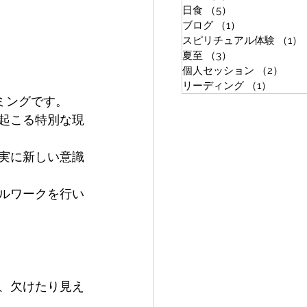
日食
（5）
5件の記事
ブログ
（1）
1件の記事
スピリチュアル体験
（1）
夏至
（3）
3件の記事
個人セッション
（2）
2件
リーディング
（1）
1件の
ミングです。
起こる特別な現
実に新しい意識
ルワークを行い
、欠けたり見え