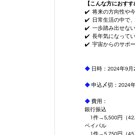
【こんな方におすす
✔️  将来の方向性
✔️  日常生活の中
✔️  一歩踏み出せな
✔️  長年気になっ
✔️  宇宙からのサ
◆
 日時：2024年9
◆
 申込〆切：2024
◆ 
費用：
銀行振込
　1件→5,500円（42
ペイパル
　1件→5,750円（45