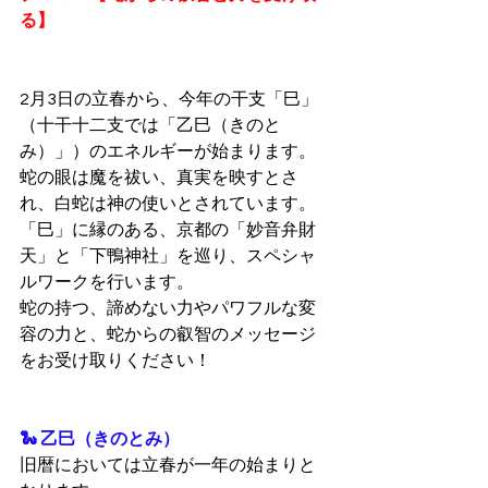
る】
2月3日の立春から、今年の干支「巳」
（十干十二支では「乙巳（きのと
み）」）のエネルギーが始まります。
蛇の眼は魔を祓い、真実を映すとさ
れ、白蛇は神の使いとされています。
「巳」に縁のある、京都の「妙音弁財
天」と「下鴨神社」を巡り、スペシャ
ルワークを行います。
蛇の持つ、諦めない力やパワフルな変
容の力と、蛇からの叡智のメッセージ
をお受け取りください！
🐍 乙巳（きのとみ）
旧暦においては立春が一年の始まりと