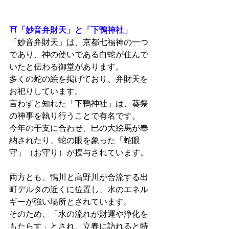
⛩️
「妙音弁財天」と「下鴨神社」
「妙音弁財天」は、京都七福神の一つ
であり、神の使いである白蛇が住んで
いたと伝わる御堂があります。
多くの蛇の絵を掲げており、弁財天を
お祀りしています。
言わずと知れた「下鴨神社」は、葵祭
の神事を執り行うことで有名です。
今年の干支に合わせ、巳の大絵馬が奉
納されたり、蛇の眼を象った「蛇眼
守」（お守り）が授与されています。
両方とも、鴨川と高野川が合流する出
町デルタの近くに位置し、水のエネル
ギーが強い場所とされています。
そのため、「水の流れが財運や浄化を
もたらす」とされ、立春に訪れると特