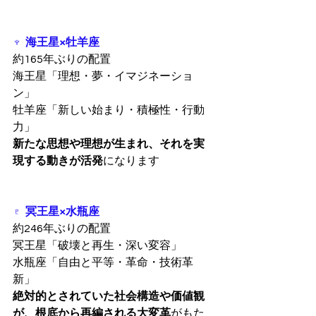
♆  海王星×牡羊座
約165年ぶりの配置
海王星「理想・夢・イマジネーショ
ン」
牡羊座「新しい始まり・積極性・行動
力」
新たな思想や理想が生まれ、それを実
現する動きが活発
になります
♇  冥王星×水瓶座
約246年ぶりの配置
冥王星「破壊と再生・深い変容」
水瓶座「自由と平等・革命・技術革
新」
絶対的とされていた社会構造や価値観
が、根底から再編される大変革
がもた