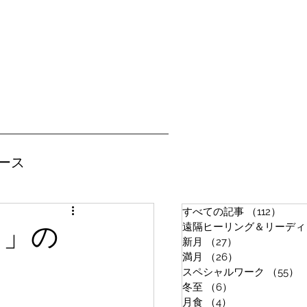
ース
すべての記事
（112）
112
遠隔ヒーリング＆リーディ
日」の
新月
（27）
27件の記事
満月
（26）
26件の記事
スペシャルワーク
（55）
冬至
（6）
6件の記事
月食
（4）
4件の記事