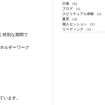
日食
（5）
5件の記事
ブログ
（1）
1件の記事
スピリチュアル体験
（1）
夏至
（3）
3件の記事
個人セッション
（2）
2件
リーディング
（1）
1件の
続く特別な期間で
エネルギーワーク
ています。